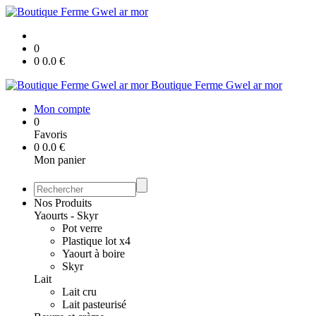
0
0
0.0
€
Boutique Ferme Gwel ar mor
Mon compte
0
Favoris
0
0.0
€
Mon panier
Nos Produits
Yaourts - Skyr
Pot verre
Plastique lot x4
Yaourt à boire
Skyr
Lait
Lait cru
Lait pasteurisé