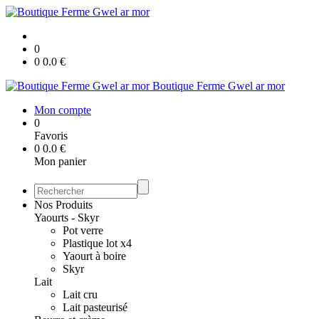
0
0
0.0
€
Boutique Ferme Gwel ar mor
Mon compte
0
Favoris
0
0.0
€
Mon panier
Nos Produits
Yaourts - Skyr
Pot verre
Plastique lot x4
Yaourt à boire
Skyr
Lait
Lait cru
Lait pasteurisé