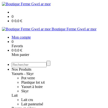
0
0
0.0
€
Boutique Ferme Gwel ar mor
Mon compte
0
Favoris
0
0.0
€
Mon panier
Nos Produits
Yaourts - Skyr
Pot verre
Plastique lot x4
Yaourt à boire
Skyr
Lait
Lait cru
Lait pasteurisé